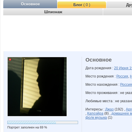
Основное
Блог
( 0 )
Др
Шпионаж
Основное
Дата рождения :
20 Июня
1
Место рождения :
Россия
,
Н
Место нахождения :
Россия
Место проживания : не ука
Любимые места : не указа
Интересы :
Джаз
(192) ,
Арг
,
Капоэйра
(8) ,
домашнее м
фолк музыка
(1)
Портрет заполнен на 69 %