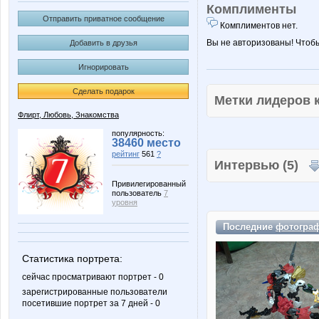
Комплименты
Отправить приватное сообщение
Комплиментов нет.
Вы не авторизованы! Чтоб
Добавить в друзья
Игнорировать
Сделать подарок
Метки лидеров
Флирт, Любовь, Знакомства
популярность:
38460 место
рейтинг
561
?
Интервью (5)
Привилегированный
пользователь
7
уровня
Последние
фотогра
Статистика портрета:
сейчас просматривают портрет - 0
зарегистрированные пользователи
посетившие портрет за 7 дней - 0