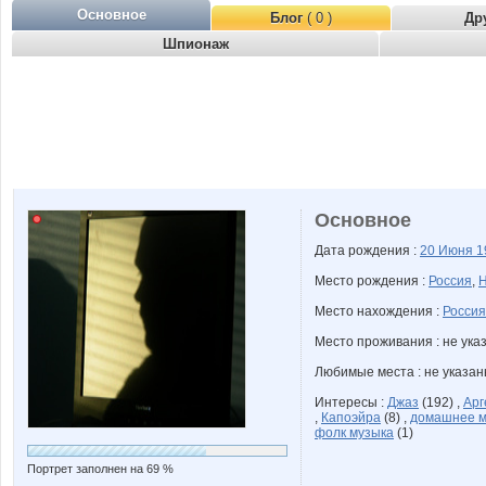
Основное
Блог
( 0 )
Др
Шпионаж
Основное
Дата рождения :
20 Июня
1
Место рождения :
Россия
,
Н
Место нахождения :
Россия
Место проживания : не ука
Любимые места : не указа
Интересы :
Джаз
(192) ,
Арг
,
Капоэйра
(8) ,
домашнее м
фолк музыка
(1)
Портрет заполнен на 69 %