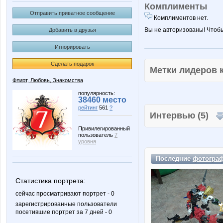
Комплименты
Отправить приватное сообщение
Комплиментов нет.
Вы не авторизованы! Чтоб
Добавить в друзья
Игнорировать
Сделать подарок
Метки лидеров
Флирт, Любовь, Знакомства
популярность:
38460 место
рейтинг
561
?
Интервью (5)
Привилегированный
пользователь
7
уровня
Последние
фотогра
Статистика портрета:
сейчас просматривают портрет - 0
зарегистрированные пользователи
посетившие портрет за 7 дней - 0